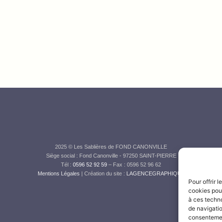
2025 © Les Sablières de FOND CANONVILLE
Siège social : Fond Canonville - 97250 SAINT-PIERRE
Tél :
0596 52 92 59
– Fax : 0596 52 96 62
Mentions Légales
| Création du site :
LAGENCEGRAPHIQUE
Pour offrir 
cookies pour
à ces techn
de navigatio
consentement