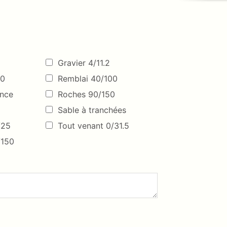
Gravier 4/11.2
40
Remblai 40/100
once
Roches 90/150
Sable à tranchées
/25
Tout venant 0/31.5
/150