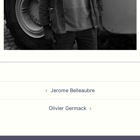
Navigation
Jerome Belleaubre
d’article
Olivier Germack