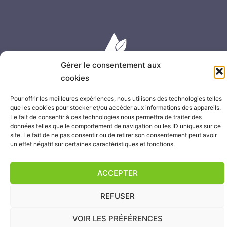
Gérer le consentement aux
cookies
2025 © Les Sablières de FOND CANONVILLE
Pour offrir les meilleures expériences, nous utilisons des technologies telles
Siège social : Fond Canonville - 97250 SAINT-PIERRE
que les cookies pour stocker et/ou accéder aux informations des appareils.
Tél :
0596 52 92 59
– Fax : 0596 52 96 62
Le fait de consentir à ces technologies nous permettra de traiter des
Mentions Légales
| Création du site :
LAGENCEGRAPHIQUE
données telles que le comportement de navigation ou les ID uniques sur ce
site. Le fait de ne pas consentir ou de retirer son consentement peut avoir
un effet négatif sur certaines caractéristiques et fonctions.
les Sablières de
ACCEPTER
FOND CANONVILLE
en vidéo
REFUSER
VOIR LES PRÉFÉRENCES